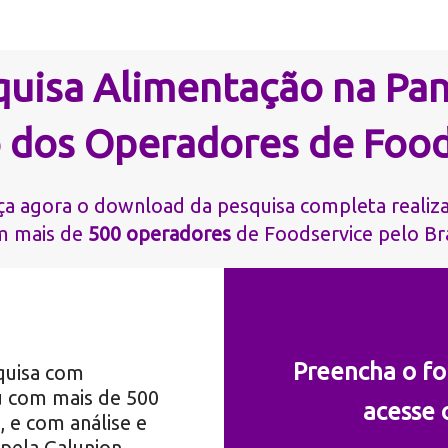
quisa Alimentação na Pa
o dos Operadores de Food
ça agora o download da pesquisa completa realiz
m mais de
500 operadores
de Foodservice pelo Bra
Preencha o fo
quisa com
u com mais de 500
acesse 
, e com análise e
pela Galunion.