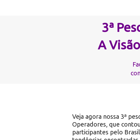
3ª Pes
A Visã
Fa
co
Veja agora nossa 3ª pes
Operadores, que conto
participantes pelo Brasil
tendências encontradas 