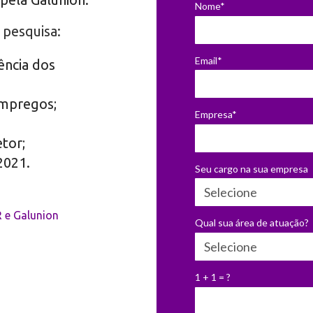
Nome*
pesquisa:
Email*
ência dos
mpregos;
Empresa*
tor;
2021.
Seu cargo na sua empresa
 e Galunion
Qual sua área de atuação?
1 + 1 = ?