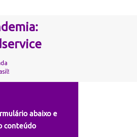
ndemia:
service
ada
sil!
rmulário abaixo
e
o conteúdo